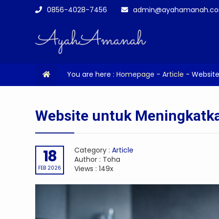
0856-4028-7456
admin@ayahamanah.c
You are here :
Homepage
-
Article
-
Website
Website untuk Meningkatk
Category :
Article
18
Author : Toha
Views : 149x
FEB 2026