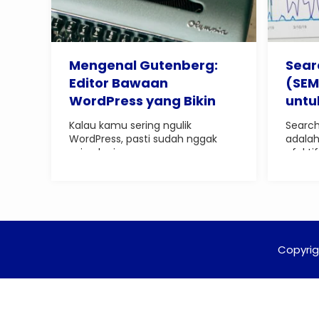
Mengenal Gutenberg:
Sear
Editor Bawaan
(SEM
WordPress yang Bikin
untu
Hidup Lebih Mudah
Visib
Kalau kamu sering ngulik
Search
WordPress, pasti sudah nggak
adalah
asing lagi..
efektif.
Copyrig