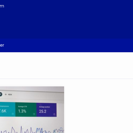
om
er