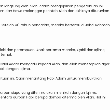
an langsung oleh Allah. Adam mengajarkan pengetahuan ini
 dan Hawa melanggar perintah Allah dan akhirnya diturunkan
. Setelah 40 tahun pencarian, mereka bertemu di Jabal Rahmah
-laki dan perempuan. Anak pertama mereka, Qabil dan Iqlima,
ternak.
h. Nabi Adam mengadu kepada Allah, dan Allah menetapkan agar
il dengan Iqlima.
ntuan ini. Qabil menantang Nabi Adam untuk membuktikan
urban siapa yang diterima akan menikah dengan Iqlima.
ntara qurban Habil berupa domba diterima oleh Allah. Hal ini