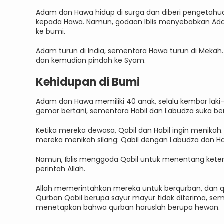
Adam dan Hawa hidup di surga dan diberi pengetahu
kepada Hawa. Namun, godaan Iblis menyebabkan Adam
ke bumi.
Adam turun di India, sementara Hawa turun di Mekah
dan kemudian pindah ke Syam.
Kehidupan di Bumi
Adam dan Hawa memiliki 40 anak, selalu kembar laki
gemar bertani, sementara Habil dan Labudza suka ber
Ketika mereka dewasa, Qabil dan Habil ingin menika
mereka menikah silang: Qabil dengan Labudza dan Hab
Namun, Iblis menggoda Qabil untuk menentang kete
perintah Allah.
Allah memerintahkan mereka untuk berqurban, dan q
Qurban Qabil berupa sayur mayur tidak diterima, seme
menetapkan bahwa qurban haruslah berupa hewan.