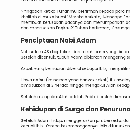
Firman Allah dalam Surah Al-Baqarah ayat 30:
> “Ingatlah ketika Tuhanmu berfirman kepada para 
khalifah di muka bumi.’ Mereka berkata, ‘Mengapa En
membuat kerusakan padanya dan menumpahkan dara
dan mensucikan Engkau?’ Tuhan berfirman, ‘Sesungg
Penciptaan Nabi Adam
Nabi Adam AS diciptakan dari tanah bumi yang dicamp
Setelah dibentuk, tubuh Adam dibiarkan mengering 
Azazil, yang kemudian dikenal sebagai Iblis, mengeli
Hawa nafsu (keinginan yang banyak sekali) itu awaln
dimasukkan di 3 neraka hingga mengakui Allah sebag
Setelah mengakui Allah adalah Rabb, barulah dimasu
Kehidupan di Surga dan Penuruna
Setelah Adam hidup, menggerakkan jari, berkedip, da
kecuali Iblis. Karena kesombongannya, Iblis dituru