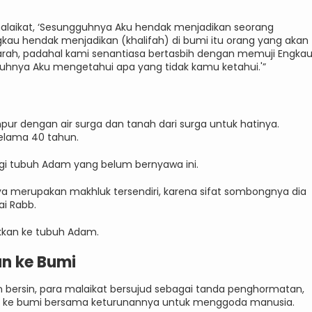
malaikat, ‘Sesungguhnya Aku hendak menjadikan seorang
gkau hendak menjadikan (khalifah) di bumi itu orang yang akan
h, padahal kami senantiasa bertasbih dengan memuji Engka
uhnya Aku mengetahui apa yang tidak kamu ketahui.'”
ur dengan air surga dan tanah dari surga untuk hatinya.
selama 40 tahun.
lingi tubuh Adam yang belum bernyawa ini.
ya merupakan makhluk tersendiri, karena sifat sombongnya dia
ai Rabb.
kkan ke tubuh Adam.
n ke Bumi
n bersin, para malaikat bersujud sebagai tanda penghormatan,
nkan ke bumi bersama keturunannya untuk menggoda manusia.