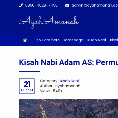
0856-4028-7456
admin@ayahamanah.c
You are here :
Homepage
-
Kisah Nabi
-
Kis
Kisah Nabi Adam AS: Perm
Category :
Kisah Nabi
21
Author : ayahamanah
Views : 549x
JUL 2024