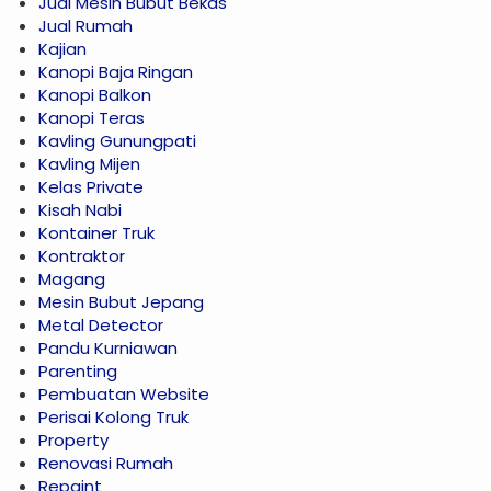
Jual Mesin Bubut Bekas
Jual Rumah
Kajian
Kanopi Baja Ringan
Kanopi Balkon
Kanopi Teras
Kavling Gunungpati
Kavling Mijen
Kelas Private
Kisah Nabi
Kontainer Truk
Kontraktor
Magang
Mesin Bubut Jepang
Metal Detector
Pandu Kurniawan
Parenting
Pembuatan Website
Perisai Kolong Truk
Property
Renovasi Rumah
Repaint