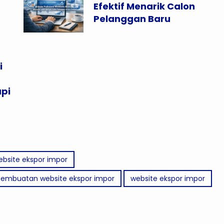
Efektif Menarik Calon
Pelanggan Baru
i
api
website ekspor impor
pembuatan website ekspor impor
website ekspor impor