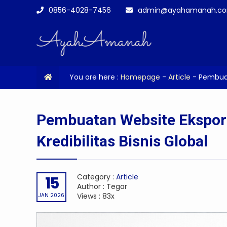
0856-4028-7456
admin@ayahamanah.c
You are here :
Homepage
-
Article
-
Pembuat
Pembuatan Website Ekspor
Kredibilitas Bisnis Global
Category :
Article
15
Author : Tegar
Views : 83x
JAN 2026