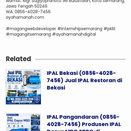
Alamat: Mgr Sugiyopranoto 96 Bulustalan, Kota Semarang,
Jawa Tengah 50246
WA: 0856-4028-7456
ayahamanah.com
#magangwebdeveloper #internshipsemarang #pklit
#magangitsemarang #ayahamanahdigital
Related
IPAL Bekasi (0856-4028-
7456) Jual IPAL Restoran di
Bekasi
IPAL Pangandaran (0856-
4028-7456) Produsen IPAL