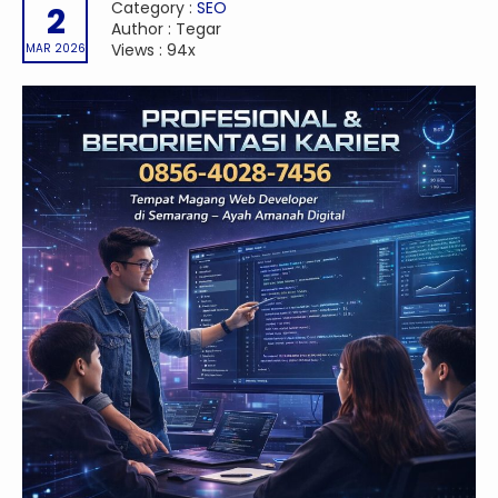
Category :
SEO
2
Author : Tegar
Views : 94x
MAR 2026