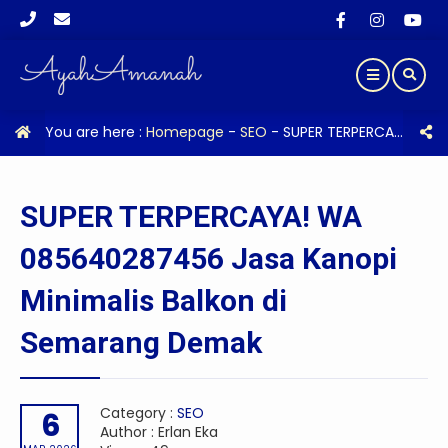
You are here :
Homepage
-
SEO
-
SUPER TERPERCAYA! WA 085640287456 Jasa Kanopi Minimalis Balkon di Semarang Demak
SUPER TERPERCAYA! WA
085640287456 Jasa Kanopi
Minimalis Balkon di
Semarang Demak
Category :
SEO
6
Author : Erlan Eka