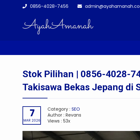
0856-4028-7456
admin@ayahamanah.c
You are here :
Homepage
-
SEO
-
Stok Pilih
Stok Pilihan | 0856-4028-7
Takisawa Bekas Jepang di 
Category :
SEO
7
Author : Revans
Views : 53x
MAR 2026