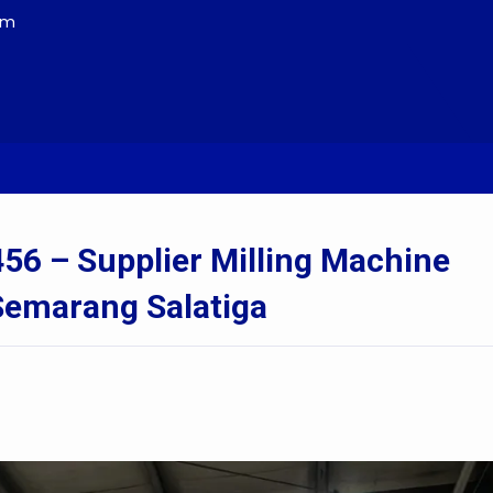
om
an | 0856-4028-7456 – Supplier Milling Machine Takisawa Bekas 
456 – Supplier Milling Machine
Semarang Salatiga