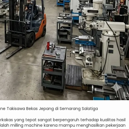
chine Takisawa Bekas Jepang di Semarang Salatiga
rkakas yang tepat sangat berpengaruh terhadap kualitas hasil
adalah milling machine karena mampu menghasilkan pekerjaan