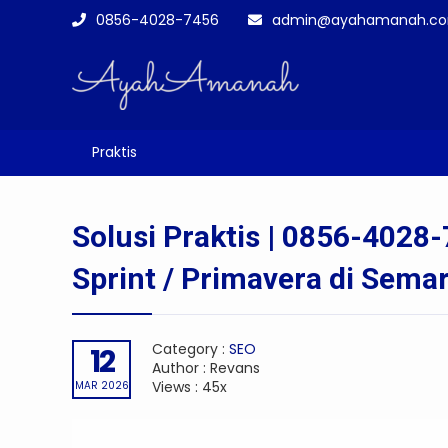
0856-4028-7456
admin@ayahamanah.c
You are here :
Homepage
-
SEO
-
Solusi Praktis |
Praktis
Solusi Praktis | 0856-4028
Sprint / Primavera di Semar
Category :
SEO
12
Author : Revans
Views : 45x
MAR 2026