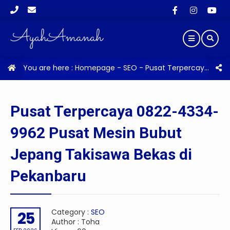
You are here :
Homepage
-
SEO
-
Pusat Terpercaya 0822-4334-9962 Pusat Mesin Bubut Jepang Takisawa Bekas di Pekanbaru
Pusat Terpercaya 0822-4334-
9962 Pusat Mesin Bubut
Jepang Takisawa Bekas di
Pekanbaru
Category :
SEO
25
Author : Toha