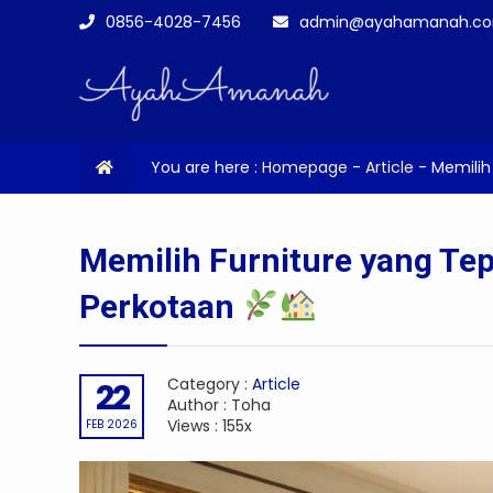
0856-4028-7456
admin@ayahamanah.c
You are here :
Homepage
-
Article
-
Memilih
Memilih Furniture yang Te
Perkotaan
Category :
Article
22
Author : Toha
Views : 155x
FEB 2026