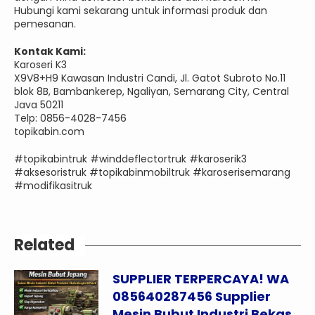
Hubungi kami sekarang untuk informasi produk dan
pemesanan.
Kontak Kami:
Karoseri K3
X9V8+H9 Kawasan Industri Candi, Jl. Gatot Subroto No.11
blok 8B, Bambankerep, Ngaliyan, Semarang City, Central
Java 50211
Telp: 0856-4028-7456
topikabin.com
#topikabintruk #winddeflectortruk #karoserik3
#aksesoristruk #topikabinmobiltruk #karoserisemarang
#modifikasitruk
Related
SUPPLIER TERPERCAYA! WA
085640287456 Supplier
Mesin Bubut Industri Bekas