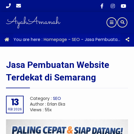
You are here :
Homepage
-
SEO
-
Jasa Pembuatan Website Terdekat di Semarang
Jasa Pembuatan Website
Terdekat di Semarang
Category :
SEO
13
Author : Erlan Eka
Views : 55x
FEB 2026