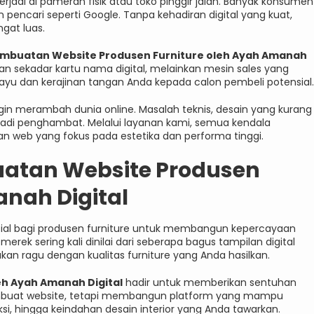
 terjadi di pameran fisik atau toko pinggir jalan. Banyak konsumen
 pencari seperti Google. Tanpa kehadiran digital yang kuat,
ngat luas.
embuatan Website Produsen Furniture oleh Ayah Amanah
 sekadar kartu nama digital, melainkan mesin sales yang
yu dan kerajinan tangan Anda kepada calon pembeli potensial.
gin merambah dunia online. Masalah teknis, desain yang kurang
njadi penghambat. Melalui layanan kami, semua kendala
n web yang fokus pada estetika dan performa tinggi.
atan Website Produsen
anah Digital
rusial bagi produsen furniture untuk membangun kepercayaan
ah merek sering kali dinilai dari seberapa bagus tampilan digital
kan ragu dengan kualitas furniture yang Anda hasilkan.
h Ayah Amanah Digital
hadir untuk memberikan sentuhan
embuat website, tetapi membangun platform yang mampu
ksi, hingga keindahan desain interior yang Anda tawarkan.