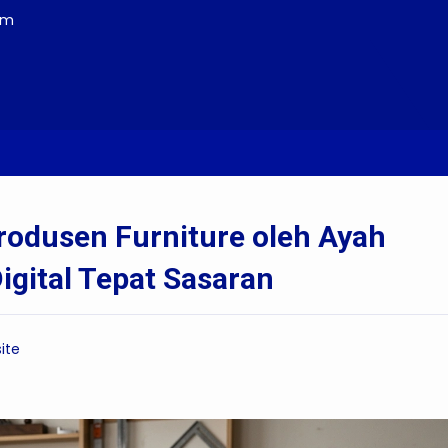
om
mbuatan Website Produsen Furniture oleh Ayah Amanah Digital: S
odusen Furniture oleh Ayah
igital Tepat Sasaran
ite