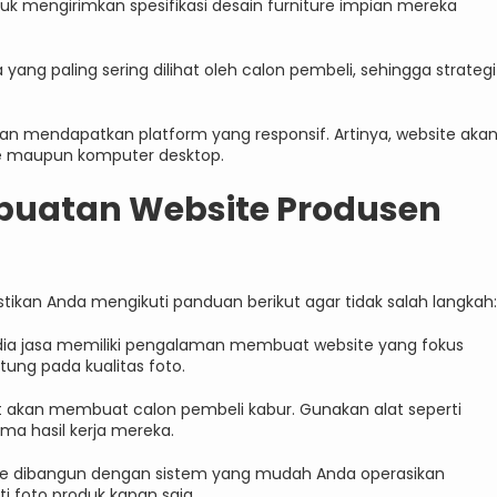
mengirimkan spesifikasi desain furniture impian mereka
ng paling sering dilihat oleh calon pembeli, sehingga strategi
kan mendapatkan platform yang responsif. Artinya, website aka
ne maupun komputer desktop.
buatan Website Produsen
kan Anda mengikuti panduan berikut agar tidak salah langkah:
dia jasa memiliki pengalaman membuat website yang fokus
ntung pada kualitas foto.
 akan membuat calon pembeli kabur. Gunakan alat seperti
a hasil kerja mereka.
te dibangun dengan sistem yang mudah Anda operasikan
ti foto produk kapan saja.