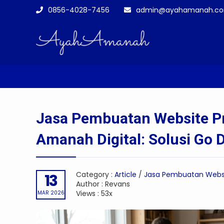
0856-4028-7456
admin@ayahamanah.c
You are here :
Homepage
-
Article
-
Jasa Pe
Jasa Pembuatan Website Pr
Amanah Digital: Solusi Go D
Category :
Article
/
Jasa Pembuatan Webs
13
Author : Revans
Views : 53x
MAR 2026