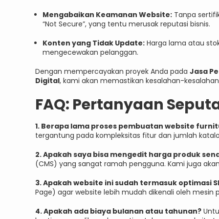
Mengabaikan Keamanan Website:
Tanpa sertif
“Not Secure”, yang tentu merusak reputasi bisnis.
Konten yang Tidak Update:
Harga lama atau stok
mengecewakan pelanggan.
Dengan mempercayakan proyek Anda pada
Jasa P
Digital
, kami akan memastikan kesalahan-kesalahan di
FAQ: Pertanyaan Seput
1. Berapa lama proses pembuatan website furni
tergantung pada kompleksitas fitur dan jumlah katal
2. Apakah saya bisa mengedit harga produk send
(CMS) yang sangat ramah pengguna. Kami juga aka
3. Apakah website ini sudah termasuk optimasi 
Page) agar website lebih mudah dikenali oleh mesin 
4. Apakah ada biaya bulanan atau tahunan?
Untu