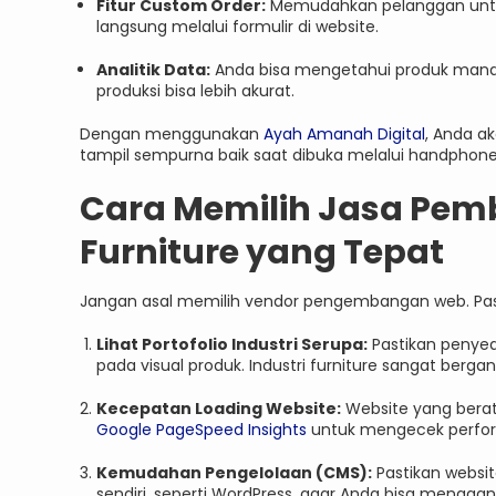
Fitur Custom Order:
Memudahkan pelanggan untuk 
langsung melalui formulir di website.
Analitik Data:
Anda bisa mengetahui produk mana ya
produksi bisa lebih akurat.
Dengan menggunakan
Ayah Amanah Digital
, Anda a
tampil sempurna baik saat dibuka melalui handpho
Cara Memilih Jasa Pem
Furniture yang Tepat
Jangan asal memilih vendor pengembangan web. Pasti
Lihat Portofolio Industri Serupa:
Pastikan penye
pada visual produk. Industri furniture sangat berga
Kecepatan Loading Website:
Website yang berat
Google PageSpeed Insights
untuk mengecek perform
Kemudahan Pengelolaan (CMS):
Pastikan websi
sendiri, seperti WordPress, agar Anda bisa menggan