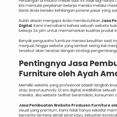
Persaingan di industri mebel saat ini tidak lagi hanya
kini memulai perjalanan belanja mereka melalui mesin
bisnis Anda berisiko kehilangan potensi pasar yang sa
Itulah alasan mengapa Anda membutuhkan
Jasa P
Digital
. Kami memahami bahwa sebuah website bukan
bekerja 24 jam untuk memamerkan kualitas produk ka
Banyak pengusaha furniture merasa kesulitan saat in
menjual, hingga website yang lambat sering kali me
tersebut akan teratasi dengan strategi pengembanga
Pentingnya Jasa Pembu
Furniture oleh Ayah Am
Memiliki website yang profesional adalah langkah k
atau
brand authority
. Di era digital, kredibilitas sebu
mereka. Jika website terlihat berantakan, konsumen a
Jasa Pembuatan Website Produsen Furniture ole
visual yang premium. Kami tidak hanya sekadar m
bercerita tentang detail serat kayu, kekuatan konstru