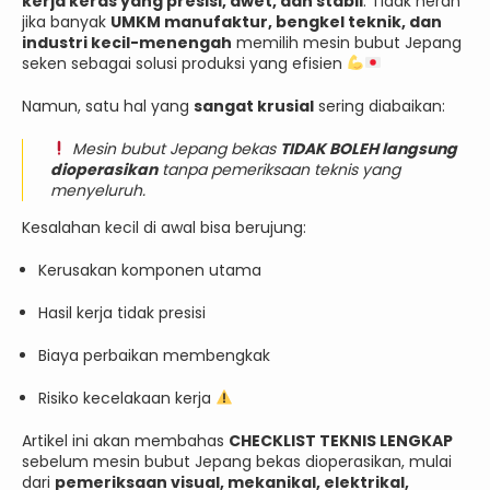
kerja keras yang presisi, awet, dan stabil
. Tidak heran
jika banyak
UMKM manufaktur, bengkel teknik, dan
industri kecil-menengah
memilih mesin bubut Jepang
seken sebagai solusi produksi yang efisien
Namun, satu hal yang
sangat krusial
sering diabaikan:
Mesin bubut Jepang bekas
TIDAK BOLEH langsung
dioperasikan
tanpa pemeriksaan teknis yang
menyeluruh.
Kesalahan kecil di awal bisa berujung:
Kerusakan komponen utama
Hasil kerja tidak presisi
Biaya perbaikan membengkak
Risiko kecelakaan kerja
Artikel ini akan membahas
CHECKLIST TEKNIS LENGKAP
sebelum mesin bubut Jepang bekas dioperasikan, mulai
dari
pemeriksaan visual, mekanikal, elektrikal,