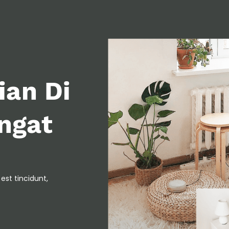
ian Di
ngat
est tincidunt,