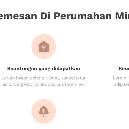
mesan Di Perumahan Mi
Keuntungan yang didapatkan
Keu
Lorem ipsum dolor sit amet, consectetur
Lorem i
adipiscing elit. Donec dapibus lorem vel
adipisc