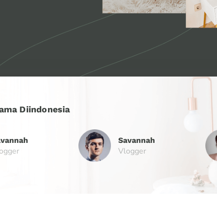
ama Diindonesia
avannah
Savannah
ogger
Vlogger