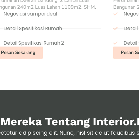
rumahan Daerah Bandung, 2 Lantai Luas
Perumahan 
ngunan 240m2 Luas Lahan 1109m2, SHM.
Bangunan 
Negosiasi sampai deal
Negosi
Detail Spesifikasi Rumah
Detail
Detail Spesifikasi Rumah 2
Detail
Pesan Sekarang
Pesan S
Mereka Tentang Interior.
etur adipiscing elit. Nunc, nisl sit ac ut faucibus