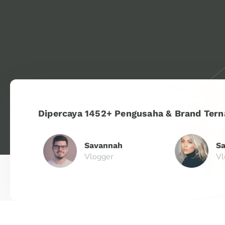
Dipercaya 1452+ Pengusaha & Brand Tern
Savannah
S
Vlogger
Vl