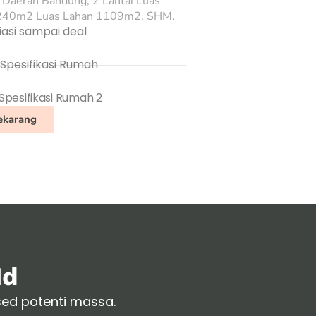
Daerah Bandung, 2 Lantai Luas
240m2 Luas Lahan 1109m2, SHM.
asi sampai deal
 Spesifikasi Rumah
 Spesifikasi Rumah 2
ekarang
id
 sed potenti massa.