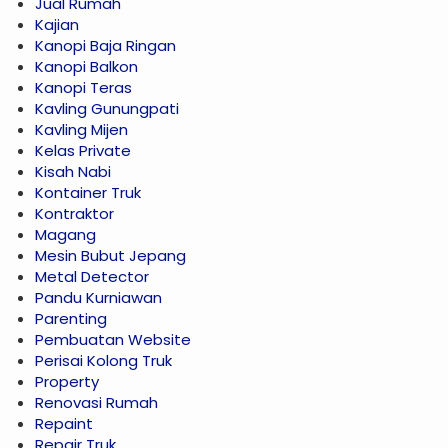
Jual Rumah
Kajian
Kanopi Baja Ringan
Kanopi Balkon
Kanopi Teras
Kavling Gunungpati
Kavling Mijen
Kelas Private
Kisah Nabi
Kontainer Truk
Kontraktor
Magang
Mesin Bubut Jepang
Metal Detector
Pandu Kurniawan
Parenting
Pembuatan Website
Perisai Kolong Truk
Property
Renovasi Rumah
Repaint
Repair Truk